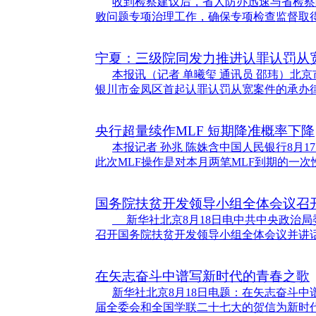
收到检察建议后，省人防办迅速与省检察
败问题专项治理工作，确保专项检查监督取
宁夏：三级院同发力推进认罪认罚从
本报讯（记者 单曦玺 通讯员 邵玮）北
银川市金凤区首起认罪认罚从宽案件的承办
央行超量续作MLF 短期降准概率下降
本报记者 孙兆 陈姝含中国人民银行8月1
此次MLF操作是对本月两笔MLF到期的一次
国务院扶贫开发领导小组全体会议召
新华社北京8月18日电中共中央政治局
召开国务院扶贫开发领导小组全体会议并讲
在矢志奋斗中谱写新时代的青春之歌
新华社北京8月18日电题：在矢志奋斗
届全委会和全国学联二十七大的贺信为新时