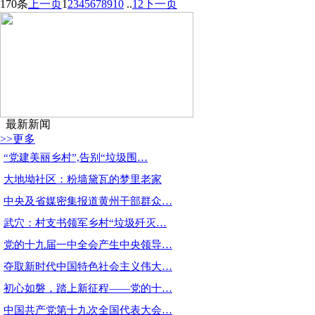
170条
上一页
1
2
3
4
5
6
7
8
9
10
..
12
下一页
最新新闻
>>更多
“党建美丽乡村”,告别“垃圾围…
大地坳社区：粉墙黛瓦的梦里老家
中央及省媒密集报道黄州干部群众…
武穴：村支书领军乡村“垃圾歼灭…
党的十九届一中全会产生中央领导…
夺取新时代中国特色社会主义伟大…
初心如磐，踏上新征程——党的十…
中国共产党第十九次全国代表大会…