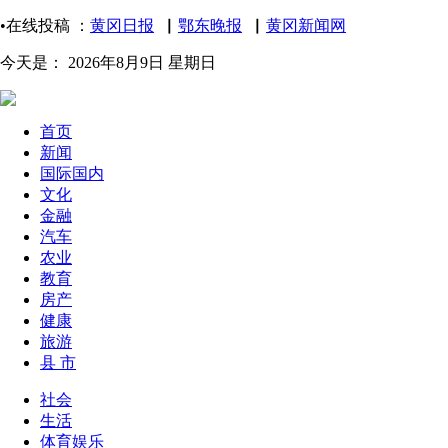
•在线投稿 ：
黄冈日报
▏
鄂东晚报
▏
黄冈新闻网
今天是：
2026年8月9日 星期日
首页
新闻
国际国内
文化
金融
汽车
农业
教育
房产
健康
旅游
县 市
社会
生活
体育娱乐