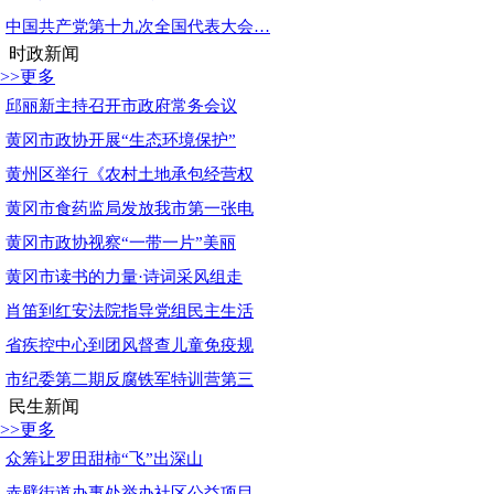
中国共产党第十九次全国代表大会…
时政新闻
>>更多
邱丽新主持召开市政府常务会议
黄冈市政协开展“生态环境保护”
黄州区举行《农村土地承包经营权
黄冈市食药监局发放我市第一张电
黄冈市政协视察“一带一片”美丽
黄冈市读书的力量·诗词采风组走
肖笛到红安法院指导党组民主生活
省疾控中心到团风督查儿童免疫规
市纪委第二期反腐铁军特训营第三
民生新闻
>>更多
众筹让罗田甜柿“飞”出深山
赤壁街道办事处举办社区公益项目…