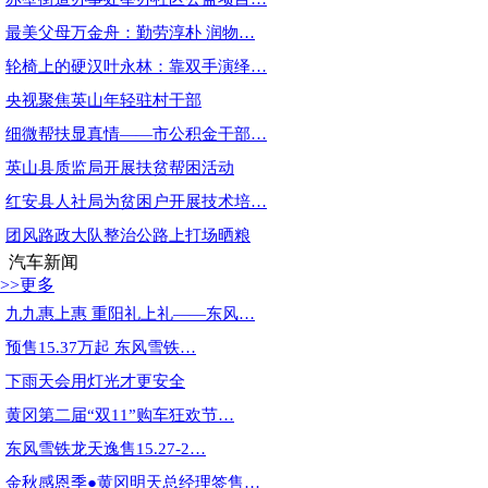
最美父母万金舟：勤劳淳朴 润物…
轮椅上的硬汉叶永林：靠双手演绎…
央视聚焦英山年轻驻村干部
细微帮扶显真情——市公积金干部…
英山县质监局开展扶贫帮困活动
红安县人社局为贫困户开展技术培…
团风路政大队整治公路上打场晒粮
汽车新闻
>>更多
九九惠上惠 重阳礼上礼——东风…
预售15.37万起 东风雪铁…
下雨天会用灯光才更安全
黄冈第二届“双11”购车狂欢节…
东风雪铁龙天逸售15.27-2…
金秋感恩季●黄冈明天总经理签售…