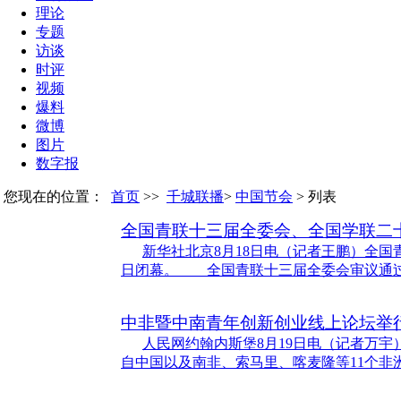
理论
专题
访谈
时评
视频
爆料
微博
图片
数字报
您现在的位置：
首页
>>
千城联播
>
中国节会
> 列表
全国青联十三届全委会、全国学联二
新华社北京8月18日电（记者王鹏）全国
日闭幕。 全国青联十三届全委会审议通
中非暨中南青年创新创业线上论坛举
人民网约翰内斯堡8月19日电（记者万宇
自中国以及南非、索马里、喀麦隆等11个非