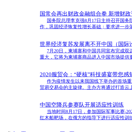
国常会再出财政金融组合拳 新增财
国务院总理李克强8月17日主持召开国
作，巩固经济恢复性增长基础；要求进一步
世界经济复苏发展离不开中国（国际
7月20日，柬埔寨和中国共同宣布完成
重大，它将为柬埔寨商品进入中国市场提供
2020服贸会：“硬核”科技盛宴带您感
作为疫情发生以来我国线下举办的首场重
贸易交易会的主旋律。主办方将通过打造云
中国空降兵参赛队开展适应性训练
当地时间8月17日，参加国际军事比赛-
红木船靶场，在俄方的指导下进行适应性训